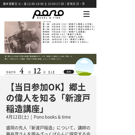
基本営業日 火～金 12:00-18:00 土 13:00-17:00｜定休日 日・月
【当日参加OK】郷土
の偉人を知る「新渡戸
稲造講座」
4月12日(土)
  |  
Pono books & time
盛岡の先人『新渡戸稲造』について、講師の
藤井茂さんを囲みざっくばらんに探究する会