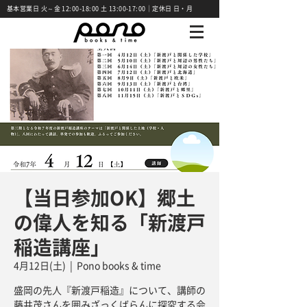
基本営業日 火～金 12:00-18:00 土 13:00-17:00｜定休日 日・月
【当日参加OK】郷土
の偉人を知る「新渡戸
稲造講座」
4月12日(土)
  |  
Pono books & time
盛岡の先人『新渡戸稲造』について、講師の
藤井茂さんを囲みざっくばらんに探究する会