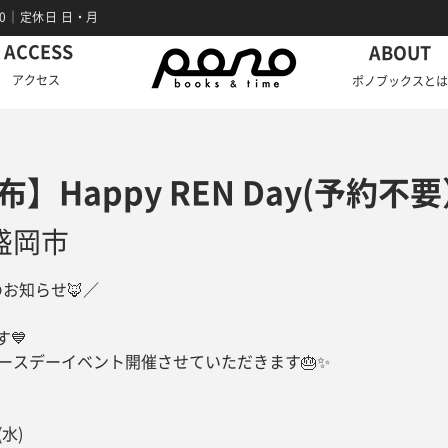
7:00｜定休日 日・月
ACCESS
ABOUT
アクセス
ポノブックスとは
】Happy REN Day(予約不
盛岡市
催のお知らせ🦊／
💙
バースデーイベント開催させていただきます🎂✨
(水)