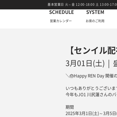
基本営業日 火～金 12:00-18:00 土 13:00-1
SCHEDULE
SYSTEM
​営業カレンダー
お席のご利用
【センイル配布
3月01日(土)
  |  
＼🎂Happy REN Day 開
いつもありがとうございます
今年もJO1 川尻蓮さんの
期間
2025年3月1日(土)～3月5日