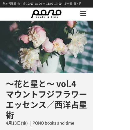
基本営業日 火～金 12:00-18:00 土 13:00-17:00｜定休日 日・月
〜花と星と〜 vol.4
マウントフジフラワー
エッセンス／西洋占星
術
4月13日(金)
  |  
PONO books and time