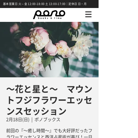
基本営業日 火～金 12:00-18:00 土 13:00-17:00｜定休日 日・月
〜花と星と〜 マウン
トフジフラワーエッセ
ンスセッション
2月18日(日)
  |  
ポノブックス
前回の『〜癒し時間〜』でも大好評だったフ
ラワーエッセンスと西洋占星術が再び！一日