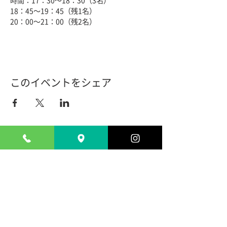
時間：17：30〜18：30（3名）
18：45〜19：45（残1名）
20：00〜21：00（残2名）
■黄土よもぎ蒸し
施術者：はがみ なおみ
料金：40分 3,800円＋1ドリンクオーダー
※汗ふき用のタオルと水分補給のお飲み物を
このイベントをシェア
ご持参ください。
時間：17：30〜18：30（満席）
19：00〜20：00（満席）
20：30〜21：30（満席）
ADDRESS
〒020-0022
​岩手県盛岡市大通り3丁目7-9 東北堂ビル2F​
TEL:
019-601-7253
> Google map